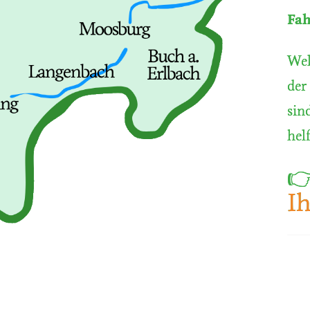
Fah
Wel
der
sin
hel

Ih