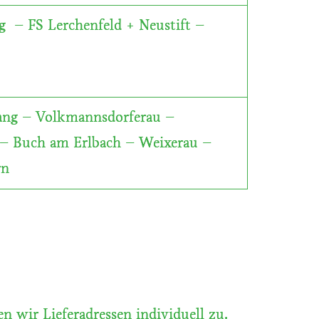
 – FS Lerchenfeld + Neustift –
ang – Volkmannsdorferau –
 – Buch am Erlbach – Weixerau –
rn
n wir Lieferadressen individuell zu.