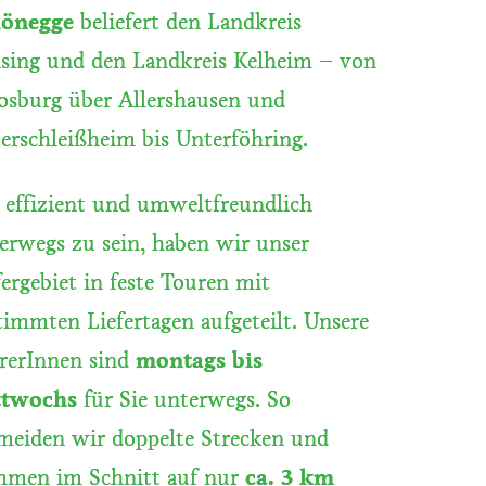
hönegge
beliefert den Landkreis
ising und den Landkreis Kelheim – von
sburg über Allershausen und
erschleißheim bis Unterföhring.
effizient und umweltfreundlich
erwegs zu sein, haben wir unser
fergebiet in feste Touren mit
timmten Liefertagen aufgeteilt. Unsere
rerInnen sind
montags bis
ttwochs
für Sie unterwegs. So
meiden wir doppelte Strecken und
men im Schnitt auf nur
ca. 3 km