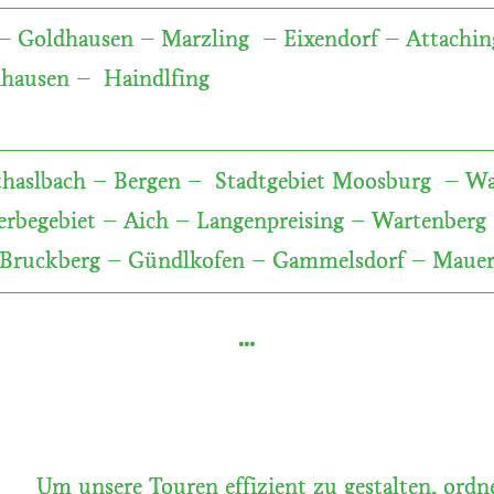
– Goldhausen – Marzling – Eixendorf – Attaching
nhausen – Haindlfing
thaslbach – Bergen – Stadtgebiet Moosburg – W
begebiet – Aich – Langenpreising – Wartenberg
Bruckberg – Gündlkofen – Gammelsdorf – Maue
…
Um unsere Touren effizient zu gestalten, ordne