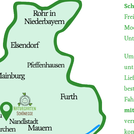
Sc
Fre
Moo
Unt
Um 
unt
Lie
bes
Fah
mi
ver
kom