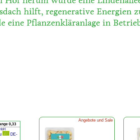
 Hof herum wurde eine Lindenallee 
dach hilft, regenerative Energien z
e eine Pflanzenkläranlage in Betri