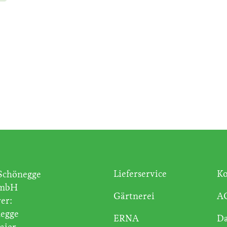
Lieferservice
Ko
Schönegge
GmbH
Gärtnerei
A
er:
egge
ERNA
Da