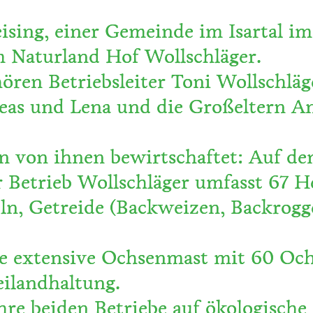
sing, einer Gemeinde im Isartal im
 Naturland Hof Wollschläger.
ören Betriebsleiter Toni Wollschläg
reas und Lena und die Großeltern A
n von ihnen bewirtschaftet: Auf d
r Betrieb Wollschläger umfasst 67 
ln, Getreide (Backweizen, Backrogg
ne extensive Ochsenmast mit 60 Och
ilandhaltung.
hre beiden Betriebe auf ökologische