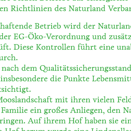
den Richtlinien des Naturland Verba
chaftende Betrieb wird der Naturla
g der EG-Öko-Verordnung und zusätz
ft. Diese Kontrollen führt eine una
urch.
eb nach dem Qualitätssicherungsst
r insbesondere die Punkte Lebensmit
ichtigt.
Mooslandschaft mit ihren vielen Fe
er Familie ein großes Anliegen, den
ringen. Auf ihrem Hof haben sie ei