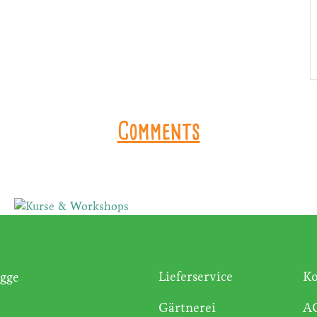
Das
Comments
sind wir
Lieferservice
Ko
gge
Gärtnerei
A