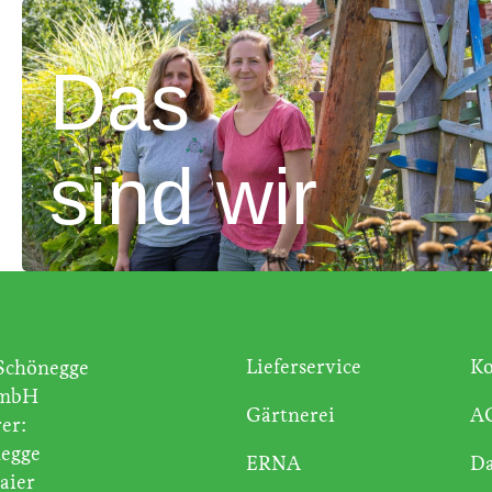
Das
sind wir
Lieferservice
Ko
Schönegge
GmbH
Gärtnerei
A
er:
egge
ERNA
Da
aier