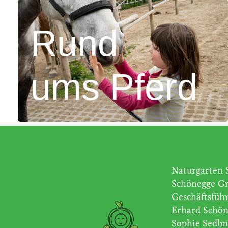
Rund
ums Pferd
Naturgarten 
Schönegge 
Geschäftsführ
Erhard Schön
Sophie Sedlm